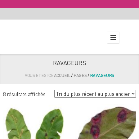
RAVAGEURS
VOUS ETES ICI:
ACCUEIL
/
PAGES
/
RAVAGEURS
Trié
8 résultats affichés
du
plus
récent
au
plus