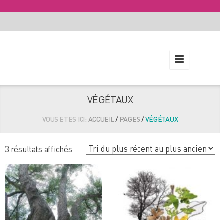
VÉGÉTAUX
VOUS ETES ICI:
ACCUEIL
/
PAGES
/
VÉGÉTAUX
Trié
3 résultats affichés
du
plus
récent
au
plus