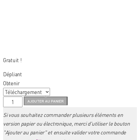
Gratuit !
Dépliant
Obtenir
quantité
AJOUTER AU PANIER
de
Si vous souhaitez commander plusieurs éléments en
Le
version papier ou électronique, merci d'utiliser le bouton
houx
"Ajouter au panier" et ensuite valider votre commande