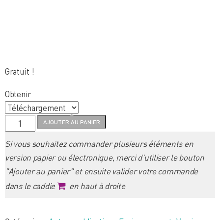
Gratuit !
Obtenir
quantité
AJOUTER AU PANIER
de
Si vous souhaitez commander plusieurs éléments en
Arboretum
version papier ou électronique, merci d'utiliser le bouton
du
"Ajouter au panier" et ensuite valider votre commande
Bois
dans le caddie
en haut à droite
des
Bruyères
-