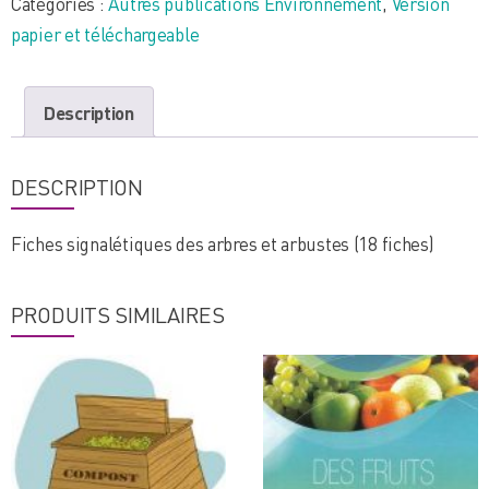
Catégories :
Autres publications Environnement
,
Version
Sivry-
papier et téléchargeable
Rance
Description
DESCRIPTION
Fiches signalétiques des arbres et arbustes (18 fiches)
PRODUITS SIMILAIRES