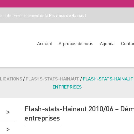
 et de l'Environnement de la
Province de Hainaut
Accueil
A propos de nous
Agenda
Conta
LICATIONS
/
FLASHS-STATS-HAINAUT
/
FLASH-STATS-HAINAUT 
ENTREPRISES
Flash-stats-Hainaut 2010/06 – Dé
entreprises