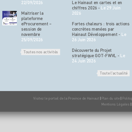
22/09/2026
Le Hainaut en cartes et en
chiffres 2026
-
Le 29 Juin
Maitriser la
2026
plateforme
eProcurement –
Fortes chaleurs : trois actions
session de
concrètes menées par
novembre
Hainaut Développement
-
Le
25/09/2026
26 Juin 2026
Découverte du Projet
Toutes nos activités
stratégique GOT-FWVL
-
Le
24 Juin 2026
Toute l'actualité
Visitez le portail de la Province de Hainaut
|
Plan du site
|
Politi
Mentions Légales
|