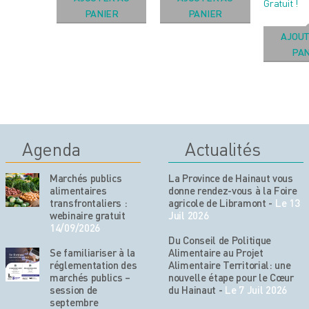
Gratuit !
PANIER
PANIER
AJOUT
PAN
Agenda
Actualités
Marchés publics
La Province de Hainaut vous
alimentaires
donne rendez-vous à la Foire
transfrontaliers :
agricole de Libramont
-
Le 13
webinaire gratuit
Juil 2026
14/09/2026
Du Conseil de Politique
Se familiariser à la
Alimentaire au Projet
réglementation des
Alimentaire Territorial: une
marchés publics –
nouvelle étape pour le Cœur
session de
du Hainaut
-
Le 7 Juil 2026
septembre