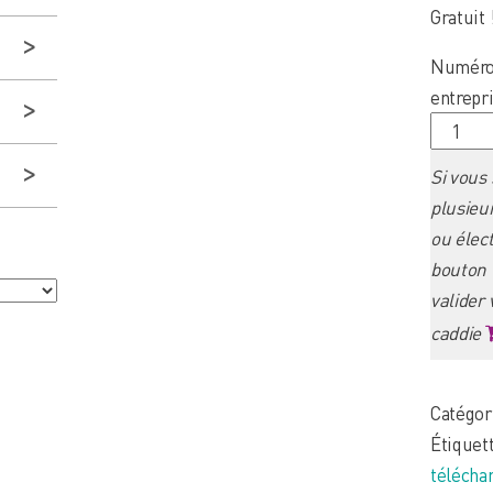
Gratuit 
Numéro 
entrepr
quantit
de
Si vous
Flash-
plusieu
stats-
ou élect
Hainaut
bouton 
2010/06
valider
-
caddie
Démogr
des
entrepr
Catégor
Étiquet
télécha