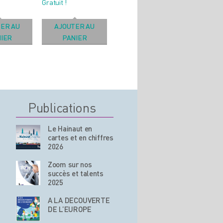
Gratuit !
ER AU
AJOUTER AU
IER
PANIER
Publications
Le Hainaut en
cartes et en chiffres
2026
Zoom sur nos
succès et talents
2025
A LA DECOUVERTE
DE L’EUROPE