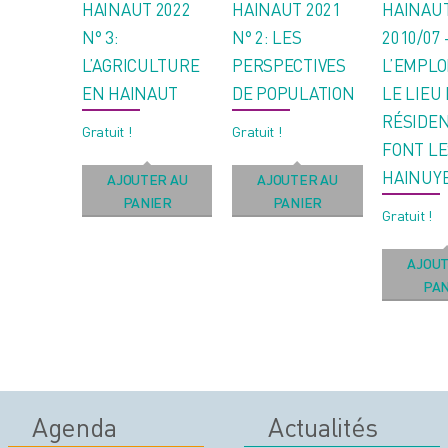
HAINAUT 2022
HAINAUT 2021
HAINAU
N° 3:
N° 2: LES
2010/07 
L’AGRICULTURE
PERSPECTIVES
L’EMPLO
EN HAINAUT
DE POPULATION
LE LIEU
RÉSIDEN
Gratuit !
Gratuit !
FONT LE
HAINUY
AJOUTER AU
AJOUTER AU
PANIER
PANIER
Gratuit !
AJOUT
PAN
Agenda
Actualités