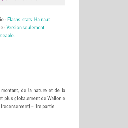
ie :
Flashs-stats-Hainaut
nes
te :
Version seulement
rgeable.
 montant, de la nature et de la
et plus globalement de Wallonie
 (recensement) – 1re partie