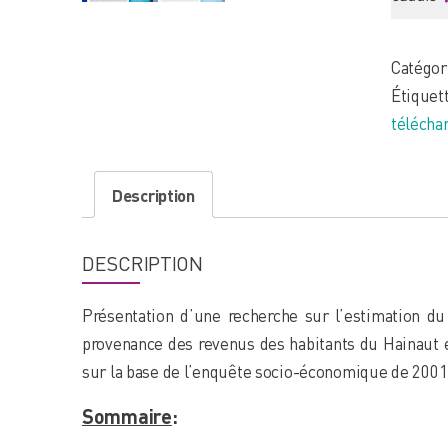
Les
revenus
des
Catégor
commu
Étiquet
du
télécha
Hainaut
(1re
Description
partie)
DESCRIPTION
Présentation d’une recherche sur l’estimation du
provenance des revenus des habitants du Hainaut 
sur la base de l’enquête socio-économique de 2001
Sommaire
: