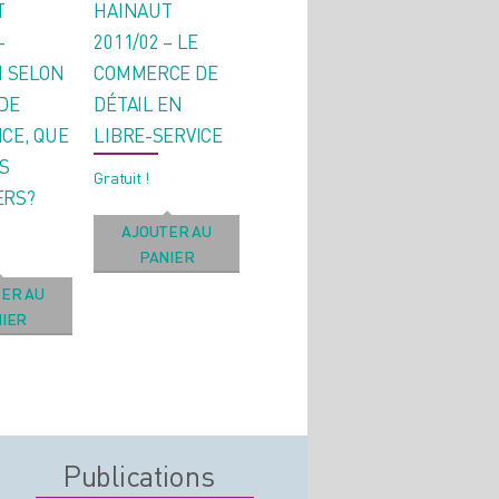
T
HAINAUT
–
2011/02 – LE
I SELON
COMMERCE DE
 DE
DÉTAIL EN
CE, QUE
LIBRE-SERVICE
S
Gratuit !
ERS?
AJOUTER AU
PANIER
ER AU
IER
Publications