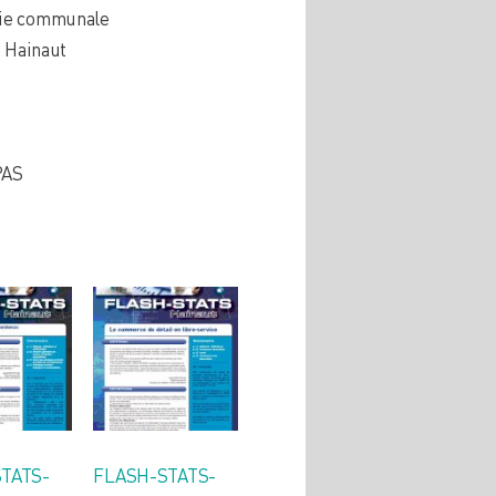
hie communale
n Hainaut
PAS
TATS-
FLASH-STATS-