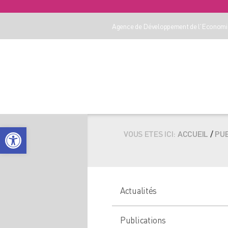
Agence de Développement de l'Economie
Ouvrir la barre d’outils
VOUS ETES ICI:
ACCUEIL
/
PUB
Actualités
Publications