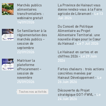
Marchés publics
La Province de Hainaut vous
alimentaires
donne rendez-vous à la Foire
transfrontaliers :
agricole de Libramont
-
Le 13
webinaire gratuit
Juil 2026
14/09/2026
Du Conseil de Politique
Se familiariser à la
Alimentaire au Projet
réglementation des
Alimentaire Territorial: une
marchés publics –
nouvelle étape pour le Cœur
session de
du Hainaut
-
Le 7 Juil 2026
septembre
22/09/2026
Le Hainaut en cartes et en
chiffres 2026
-
Le 29 Juin
Maitriser la
2026
plateforme
eProcurement –
Fortes chaleurs : trois actions
session de
concrètes menées par
novembre
Hainaut Développement
-
Le
25/09/2026
26 Juin 2026
Découverte du Projet
Toutes nos activités
stratégique GOT-FWVL
-
Le
24 Juin 2026