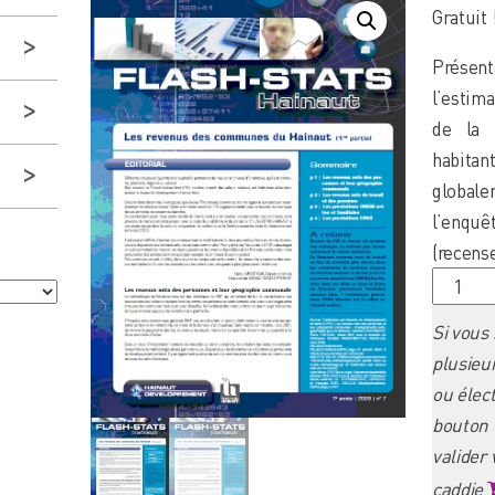
Gratuit 
Présen
l’estima
de la 
habit
globale
l’enqu
(recens
quantit
de
Si vous
Flash-
plusieu
stats-
ou élect
Hainaut
bouton 
2009/07
valider
-
caddie