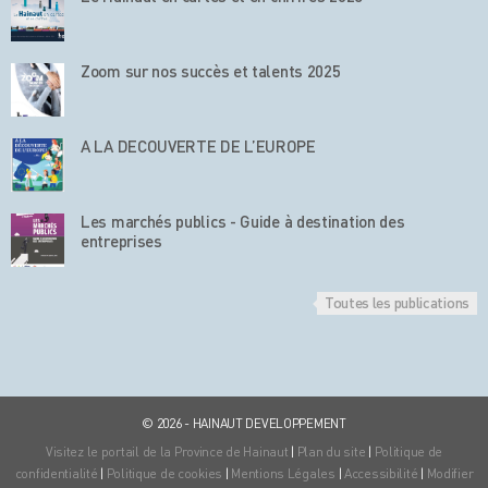
Zoom sur nos succès et talents 2025
A LA DECOUVERTE DE L’EUROPE
Les marchés publics - Guide à destination des
entreprises
Toutes les publications
© 2026 - HAINAUT DEVELOPPEMENT
Visitez le portail de la Province de Hainaut
|
Plan du site
|
Politique de
confidentialité
|
Politique de cookies
|
Mentions Légales
|
Accessibilité
|
Modifier