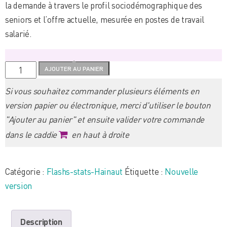
la demande à travers le profil sociodémographique des
seniors et l’offre actuelle, mesurée en postes de travail
salarié.
quantité
AJOUTER AU PANIER
de
Si vous souhaitez commander plusieurs éléments en
Flash
version papier ou électronique, merci d'utiliser le bouton
Stat
"Ajouter au panier" et ensuite valider votre commande
Hainaut
dans le caddie
en haut à droite
2025
n°1
:
Catégorie :
Flashs-stats-Hainaut
Étiquette :
Nouvelle
Silver
version
Economie
:
Description
le