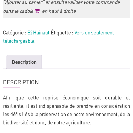
"Ajouter au panier" et ensuite valider votre commande
50
dans le caddie
en haut à droite
-
Le
Hainaut:
Catégorie :
B2Hainaut
Étiquette :
Version seulement
la
téléchargeable.
province
se
Description
met
au
vert
DESCRIPTION
Afin que cette reprise économique soit durable et
résiliente, il est indispensable de prendre en considération
les défis liés à la préservation de notre environnement, de la
biodiversité et donc, de notre agriculture.