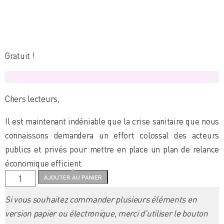
Gratuit !
Chers lecteurs,
Il est maintenant indéniable que la crise sanitaire que nous
connaissons demandera un effort colossal des acteurs
publics et privés pour mettre en place un plan de relance
économique efficient.
quantité
AJOUTER AU PANIER
de
Si vous souhaitez commander plusieurs éléments en
B2Hainaut
version papier ou électronique, merci d'utiliser le bouton
n°