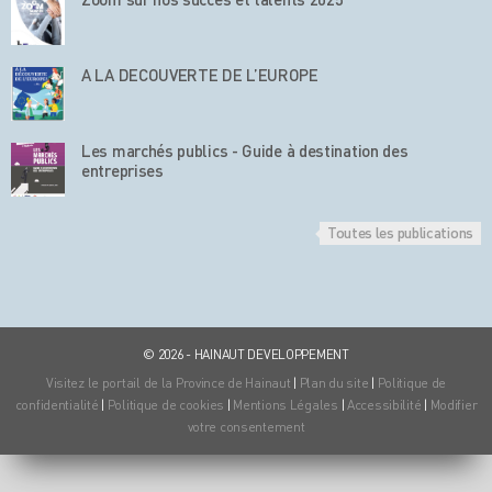
A LA DECOUVERTE DE L’EUROPE
Les marchés publics - Guide à destination des
entreprises
Toutes les publications
© 2026 - HAINAUT DEVELOPPEMENT
Visitez le portail de la Province de Hainaut
|
Plan du site
|
Politique de
confidentialité
|
Politique de cookies
|
Mentions Légales
|
Accessibilité
|
Modifier
votre consentement