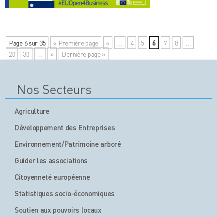
Page 6 sur 35
« Première page
«
…
4
5
6
7
8
…
20
30
…
»
Dernière page »
Nos Secteurs
Agriculture
Développement des Entreprises
Environnement/Patrimoine arboré
Guider les associations
Citoyenneté européenne
Statistiques socio-économiques
Soutien aux pouvoirs locaux