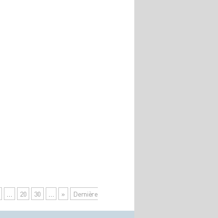
…
20
30
…
»
Dernière