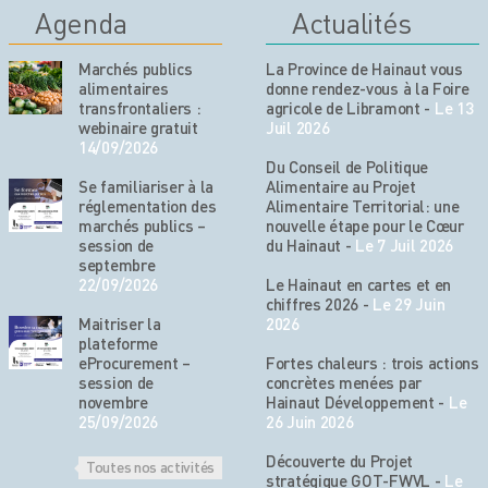
Agenda
Actualités
Marchés publics
La Province de Hainaut vous
alimentaires
donne rendez-vous à la Foire
transfrontaliers :
agricole de Libramont
-
Le 13
webinaire gratuit
Juil 2026
14/09/2026
Du Conseil de Politique
Se familiariser à la
Alimentaire au Projet
réglementation des
Alimentaire Territorial: une
marchés publics –
nouvelle étape pour le Cœur
session de
du Hainaut
-
Le 7 Juil 2026
septembre
22/09/2026
Le Hainaut en cartes et en
chiffres 2026
-
Le 29 Juin
Maitriser la
2026
plateforme
eProcurement –
Fortes chaleurs : trois actions
session de
concrètes menées par
novembre
Hainaut Développement
-
Le
25/09/2026
26 Juin 2026
Découverte du Projet
Toutes nos activités
stratégique GOT-FWVL
-
Le