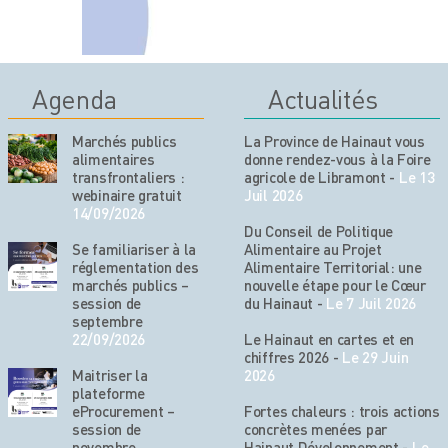
Agenda
Actualités
Marchés publics
La Province de Hainaut vous
alimentaires
donne rendez-vous à la Foire
transfrontaliers :
agricole de Libramont
-
Le 13
webinaire gratuit
Juil 2026
14/09/2026
Du Conseil de Politique
Se familiariser à la
Alimentaire au Projet
réglementation des
Alimentaire Territorial: une
marchés publics –
nouvelle étape pour le Cœur
session de
du Hainaut
-
Le 7 Juil 2026
septembre
22/09/2026
Le Hainaut en cartes et en
chiffres 2026
-
Le 29 Juin
Maitriser la
2026
plateforme
eProcurement –
Fortes chaleurs : trois actions
session de
concrètes menées par
novembre
Hainaut Développement
-
Le