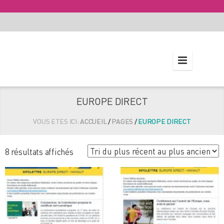
EUROPE DIRECT
VOUS ETES ICI:
ACCUEIL
/
PAGES
/
EUROPE DIRECT
Trié
8 résultats affichés
du
plus
récent
au
plus