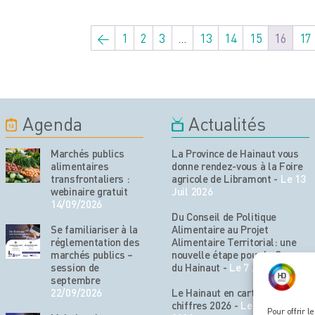
←
1
2
3
…
13
14
15
16
17
Agenda
Actualités
Marchés publics
La Province de Hainaut vous
alimentaires
donne rendez-vous à la Foire
transfrontaliers :
agricole de Libramont
-
Le 13
webinaire gratuit
Juil 2026
14/09/2026
Du Conseil de Politique
Se familiariser à la
Alimentaire au Projet
réglementation des
Alimentaire Territorial: une
marchés publics –
nouvelle étape pour le Cœur
session de
du Hainaut
-
Le 7 Juil 2026
septembre
22/09/2026
Le Hainaut en cartes et en
chiffres 2026
-
Le 29 Juin
Pour offrir 