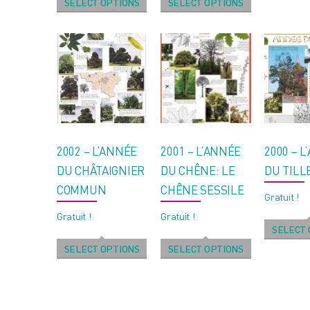
SELECT OPTIONS
SELECT OPTIONS
2002 – L’ANNÉE
2001 – L’ANNÉE
2000 – 
DU CHÂTAIGNIER
DU CHÊNE: LE
DU TILL
COMMUN
CHÊNE SESSILE
Gratuit !
Gratuit !
Gratuit !
SELECT 
SELECT OPTIONS
SELECT OPTIONS