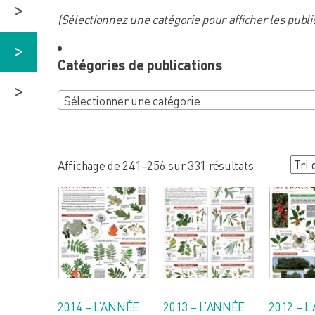
une
(Sélectionnez une catégorie pour afficher les publi
publication
Catégories de publications
Sélectionner une catégorie
Trié
Affichage de 241–256 sur 331 résultats
du
plus
récent
au
plus
ancien
2014 – L’ANNÉE
2013 – L’ANNÉE
2012 – 