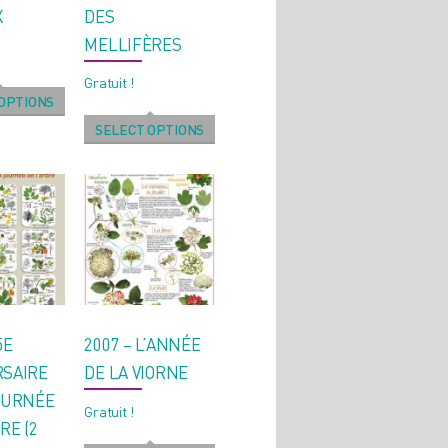
X
DES
MELLIFÈRES
Gratuit !
OPTIONS
SELECT OPTIONS
5E
2007 – L’ANNÉE
RSAIRE
DE LA VIORNE
OURNÉE
Gratuit !
RE (2