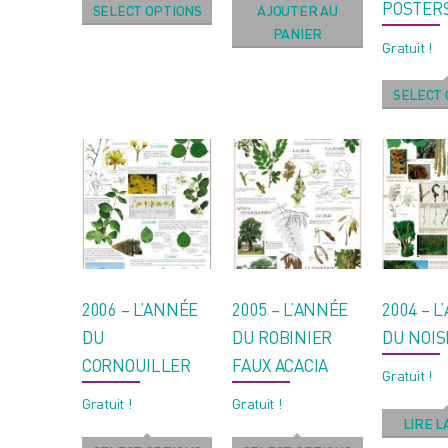
POSTERS
SELECT OPTIONS
AJOUTER AU
PANIER
Gratuit !
SELECT 
2006 – L’ANNÉE
2005 – L’ANNÉE
2004 – 
DU
DU ROBINIER
DU NOIS
CORNOUILLER
FAUX ACACIA
Gratuit !
Gratuit !
Gratuit !
LIRE L