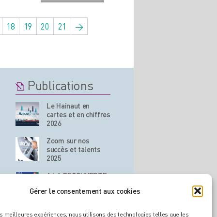
18
19
20
21
→
Publications
Le Hainaut en
cartes et en chiffres
2026
Zoom sur nos
succès et talents
2025
A LA DECOUVERTE
DE L’EUROPE
Gérer le consentement aux cookies
Les marchés
les meilleures expériences, nous utilisons des technologies telles que les