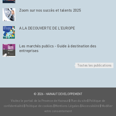
Zoom sur nos succès et talents 2025
A LA DECOUVERTE DE L’EUROPE
Les marchés publics - Guide à destination des
entreprises
Toutes les publications
© 2026 - HAINAUT DEVELOPPEMENT
Visitez le portail de la Province de Hainaut
|
Plan du site
|
Politique de
confidentialité
|
Politique de cookies
|
Mentions Légales
|
Accessibilité
|
Modifier
votre consentement