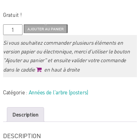
Gratuit !
quantité
AJOUTER AU PANIER
de
Si vous souhaitez commander plusieurs éléments en
2009
version papier ou électronique, merci d'utiliser le bouton
-
"Ajouter au panier" et ensuite valider votre commande
L'année
dans le caddie
en haut à droite
du
hêtre
Catégorie :
Années de l'arbre (posters)
Description
DESCRIPTION