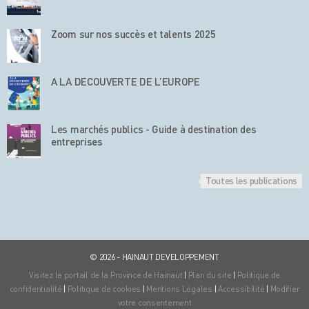
Zoom sur nos succès et talents 2025
A LA DECOUVERTE DE L’EUROPE
Les marchés publics - Guide à destination des
entreprises
Toutes les publications
© 2026 - HAINAUT DEVELOPPEMENT
Visitez le portail de la Province de Hainaut
|
Plan du site
|
Politique de
confidentialité
|
Politique de cookies
|
Mentions Légales
|
Accessibilité
|
Modifier
votre consentement