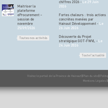
chiffres 2026
-
Le 29 Juin
Maitriser la
2026
plateforme
eProcurement –
Fortes chaleurs : trois actions
session de
concrètes menées par
novembre
Hainaut Développement
-
Le
25/09/2026
26 Juin 2026
Découverte du Projet
Toutes nos activités
stratégique GOT-FWVL
-
Le
24 Juin 2026
Toute l'actualité
Visitez le portail de la Province de Hainaut
|
Plan du site
|
Politi
Mentions Légales
|