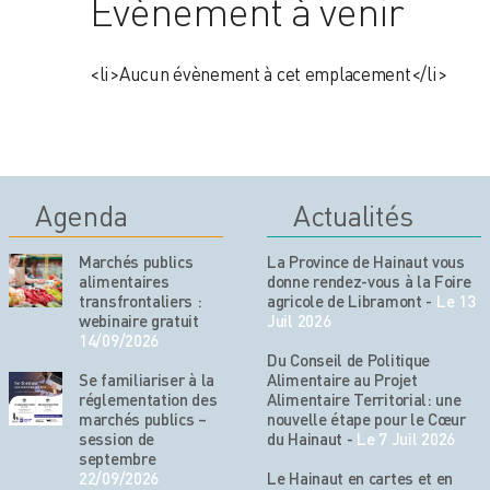
Évènement à venir
<li>Aucun évènement à cet emplacement</li>
Agenda
Actualités
Marchés publics
La Province de Hainaut vous
alimentaires
donne rendez-vous à la Foire
transfrontaliers :
agricole de Libramont
-
Le 13
webinaire gratuit
Juil 2026
14/09/2026
Du Conseil de Politique
Se familiariser à la
Alimentaire au Projet
réglementation des
Alimentaire Territorial: une
marchés publics –
nouvelle étape pour le Cœur
session de
du Hainaut
-
Le 7 Juil 2026
septembre
22/09/2026
Le Hainaut en cartes et en