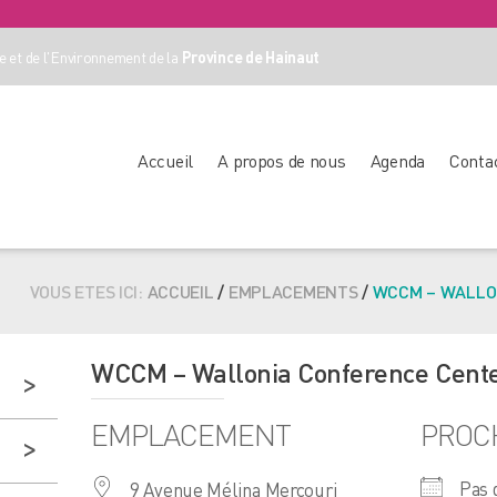
 et de l'Environnement de la
Province de Hainaut
Accueil
A propos de nous
Agenda
Conta
VOUS ETES ICI:
ACCUEIL
/
EMPLACEMENTS
/
WCCM – WALLO
WCCM – Wallonia Conference Cent
EMPLACEMENT
PROC
Pas 
9 Avenue Mélina Mercouri