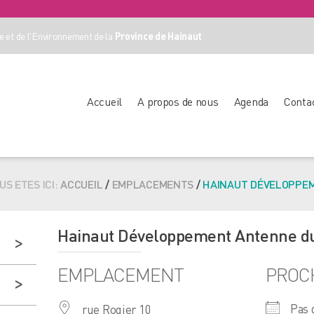
 et de l'Environnement de la
Province de Hainaut
Accueil
A propos de nous
Agenda
Conta
US ETES ICI:
ACCUEIL
/
EMPLACEMENTS
/
HAINAUT DÉVELOPPEM
Hainaut Développement Antenne d
EMPLACEMENT
PROC
Pas 
rue Rogier 10