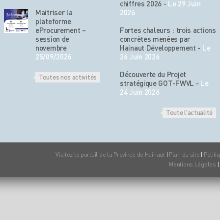
chiffres 2026
-
Le 29 Juin
Maitriser la
2026
plateforme
eProcurement –
Fortes chaleurs : trois actions
session de
concrètes menées par
novembre
Hainaut Développement
-
Le
25/09/2026
26 Juin 2026
Découverte du Projet
Toutes nos activités
stratégique GOT-FWVL
-
Le
24 Juin 2026
Toute l'actualité
Visitez le portail de la Province de Hainaut
|
Plan du site
|
Politi
Mentions Légales
|