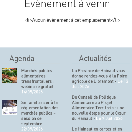
Évènement à venir
<li>Aucun évènement à cet emplacement</li>
Agenda
Actualités
Marchés publics
La Province de Hainaut vous
alimentaires
donne rendez-vous à la Foire
transfrontaliers :
agricole de Libramont
-
Le 13
webinaire gratuit
Juil 2026
14/09/2026
Du Conseil de Politique
Se familiariser à la
Alimentaire au Projet
réglementation des
Alimentaire Territorial: une
marchés publics –
nouvelle étape pour le Cœur
session de
du Hainaut
-
Le 7 Juil 2026
septembre
22/09/2026
Le Hainaut en cartes et en