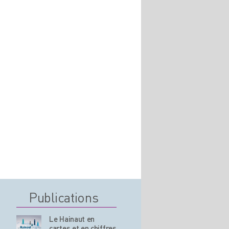
Publications
Le Hainaut en
cartes et en chiffres