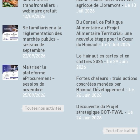
transfrontaliers :
agricole de Libramont
-
Le 13
webinaire gratuit
Juil 2026
14/09/2026
Du Conseil de Politique
Se familiariser à la
Alimentaire au Projet
réglementation des
Alimentaire Territorial: une
marchés publics –
nouvelle étape pour le Cœur
session de
du Hainaut
-
Le 7 Juil 2026
septembre
22/09/2026
Le Hainaut en cartes et en
chiffres 2026
-
Le 29 Juin
Maitriser la
2026
plateforme
eProcurement –
Fortes chaleurs : trois actions
session de
concrètes menées par
novembre
Hainaut Développement
-
Le
25/09/2026
26 Juin 2026
Découverte du Projet
Toutes nos activités
stratégique GOT-FWVL
-
Le
24 Juin 2026
Toute l'actualité