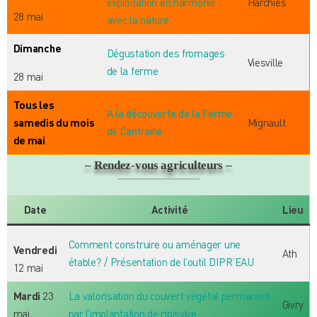
exploitation en harmonie
Harchies
28 mai
avec la nature
Dimanche
Dégustation des fromages
Viesville
de la ferme
28 mai
Tous les
A la découverte de la Ferme
samedis du mois
Mignault
de Cantraine
de mai
– Rendez-vous agriculteurs –
Date
Activité
Lieu
Comment construire ou aménager une
Vendredi
Ath
étable? / Présentation de l’outil DIPR’EAU
12 mai
Mardi
23
La valorisation du couvert végétal permanent
Givry
mai
par l’implantation de ripisylve