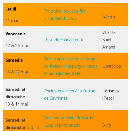
Jeudi
Projection du docu-film
Néchin
« Tandem Local »
11 mai
Villers-
Vendredis
Drive de Foucaumont
Saint-
12 & 26 mai
Amand
Visite explicative des champs
Samedis
de fraises, d’asperges vertes
Liberchies
13 & 27 mai
et de légumes d’été
Samedi et
Portes ouvertes à la Ferme
Hérinnes
dimanche
de Cavrinnes
(Pecq)
13 & 14 mai
Visite du vignoble du Garde
Samedi et
Loup et promenade
Sivry
dimanche
13 & 14