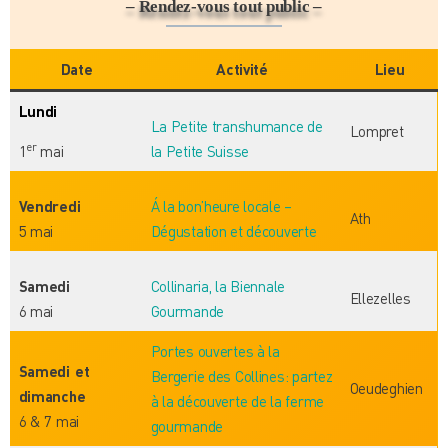
– Rendez-vous tout public –
Date
Activité
Lieu
Lundi
La Petite transhumance de
Lompret
er
1
mai
la Petite Suisse
Vendredi
Á la bon’heure locale –
Ath
5 mai
Dégustation et découverte
Samedi
Collinaria, la Biennale
Ellezelles
6 mai
Gourmande
Portes ouvertes à la
Samedi et
Bergerie des Collines: partez
Oeudeghien
dimanche
à la découverte de la ferme
6 & 7 mai
gourmande