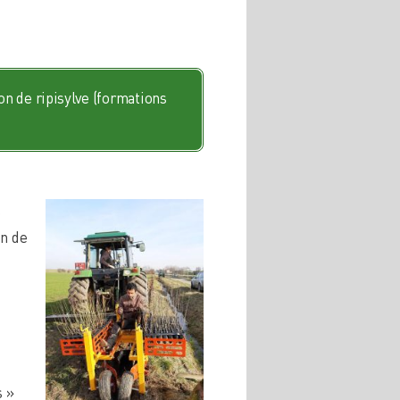
on de ripisylve (formations
e
on de
s »