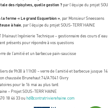
ale des ripisylves, quelle gestion ?
par l’équipe du projet SO
la ferme « Le grand Esquerbion »
, par Monsieur Sneessens
teuse à haie
, par l’équipe du projet SOUS-TERR’HAINE
IT (Hainaut Ingénierie Technique – gestionnaire des cours d’ea
ment présents pour répondre à vos questions
erre de l’amitié et un barbecue pain-saucisse
eliers de 9h30 à 11h30 – verre de l’amitié et barbecue jusque 1
ion chaussée Brunehaut 74/A 7041 Givry
gatoires pour le 16 mai au plus tard.
 Haine – Projet SOUS-TERR’HAINE
 470 18 46 33 ou
hd@contratrivierehaine.com