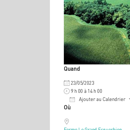
Quand
23/05/2023
9 h 00 à 14 h 00
Ajouter au Calendrier
Où
Télécharger ICS
Calendrier Google
iCalendar
Office
Ferme Le Grand Esquerbion