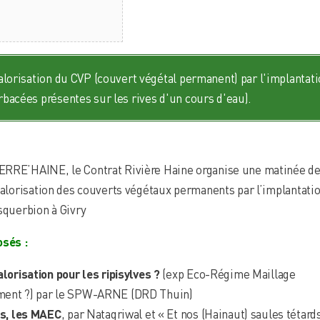
alorisation du CVP (couvert végétal permanent) par l'implantati
bacées présentes sur les rives d'un cours d'eau).
ERRE’HAINE, le Contrat Rivière Haine organise une matinée d
 valorisation des couverts végétaux permanents par l’implantati
squerbion à Givry
osés :
lorisation pour les ripisylves ?
(exp Eco-Régime Maillage
ment ?) par le SPW-ARNE (DRD Thuin)
es, les MAEC
, par Natagriwal et « Et nos (Hainaut) saules tétard