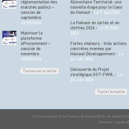
réglementation des
Alimentaire Territorial: une
marchés publics –
nouvelle étape pour le Cœur
session de
du Hainaut
-
Le 7 Juil 2026
septembre
22/09/2026
Le Hainaut en cartes et en
chiffres 2026
-
Le 29 Juin
Maitriser la
2026
plateforme
eProcurement –
Fortes chaleurs : trois actions
session de
concrètes menées par
novembre
Hainaut Développement
-
Le
25/09/2026
26 Juin 2026
Découverte du Projet
Toutes nos activités
stratégique GOT-FWVL
-
Le
24 Juin 2026
Toute l'actualité
Visitez le portail de la Province de Hainaut
|
Plan du site
|
Politi
Mentions Légales
|