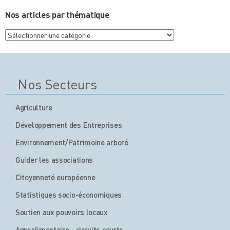
Nos articles par thématique
Nos
articles
par
thématique
Nos Secteurs
Agriculture
Développement des Entreprises
Environnement/Patrimoine arboré
Guider les associations
Citoyenneté européenne
Statistiques socio-économiques
Soutien aux pouvoirs locaux
Agroalimentaire - circuits courts