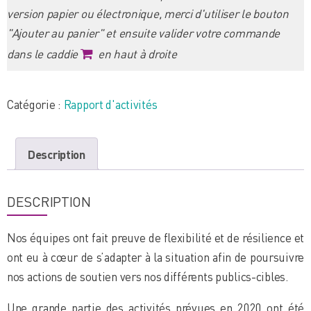
Rapport
version papier ou électronique, merci d'utiliser le bouton
d'activités
"Ajouter au panier" et ensuite valider votre commande
2020
dans le caddie
en haut à droite
Catégorie :
Rapport d'activités
Description
DESCRIPTION
Nos équipes ont fait preuve de flexibilité et de résilience et
ont eu à cœur de s’adapter à la situation afin de poursuivre
nos actions de soutien vers nos différents publics-cibles.
Une grande partie des activités prévues en 2020 ont été