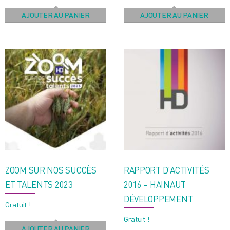
AJOUTER AU PANIER
AJOUTER AU PANIER
ZOOM SUR NOS SUCCÈS
RAPPORT D’ACTIVITÉS
ET TALENTS 2023
2016 – HAINAUT
DÉVELOPPEMENT
Gratuit !
Gratuit !
AJOUTER AU PANIER