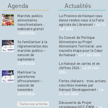
Agenda
Actualités
Marchés publics
La Province de Hainaut vous
alimentaires
donne rendez-vous à la Foire
transfrontaliers :
agricole de Libramont
-
Le 13
webinaire gratuit
Juil 2026
14/09/2026
Du Conseil de Politique
Se familiariser à la
Alimentaire au Projet
réglementation des
Alimentaire Territorial: une
marchés publics –
nouvelle étape pour le Cœur
session de
du Hainaut
-
Le 7 Juil 2026
septembre
22/09/2026
Le Hainaut en cartes et en
chiffres 2026
-
Le 29 Juin
Maitriser la
2026
plateforme
eProcurement –
Fortes chaleurs : trois actions
session de
concrètes menées par
novembre
Hainaut Développement
-
Le
25/09/2026
26 Juin 2026
Découverte du Projet
Toutes nos activités
stratégique GOT-FWVL
-
Le