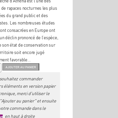
êche d’Athéna est l’une des
 de rapaces nocturnes les plus
ées du grand public et des
istes. Les nombreuses études
 sont consacrées en Europe ont
un déclin prononcé de l’espèce,
e son état de conservation sur
rritoire soit encore jugé
ement favorable…
é
AJOUTER AU PANIER
 souhaitez commander
ieven
rs éléments en version papier
ronique, merci d'utiliser le
"Ajouter au panier" et ensuite
 votre commande dans le
en haut à droite