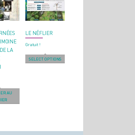
URNÉES
LE NÉFLIER
IMOINE
Gratuit !
DE LA
E
SELECT OPTIONS
I
ER AU
IER