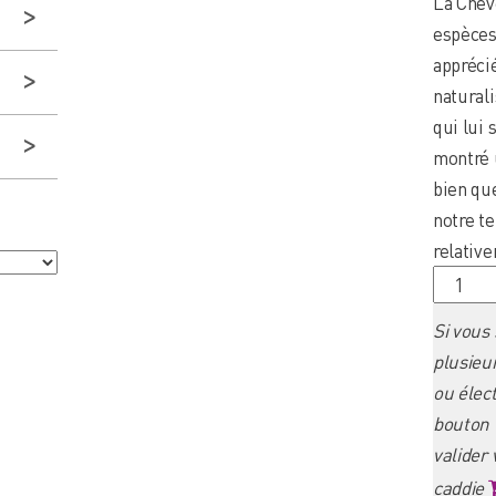
La Chev
espèces
appréci
natural
qui lui
montré 
bien qu
notre te
relativ
quantit
de
Si vous
Kiekend
plusieu
ou élect
bouton 
valider
caddie