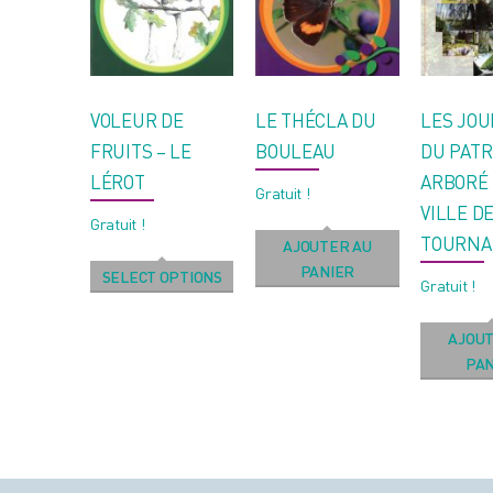
VOLEUR DE
LE THÉCLA DU
LES JO
FRUITS – LE
BOULEAU
DU PATR
LÉROT
ARBORÉ 
Gratuit !
VILLE D
Gratuit !
TOURNA
AJOUTER AU
PANIER
SELECT OPTIONS
Gratuit !
AJOUT
PAN