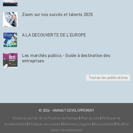
Zoom sur nos succès et talents 2025
A LA DECOUVERTE DE L’EUROPE
Les marchés publics - Guide à destination des
entreprises
Toutes les publications
© 2026 - HAINAUT DEVELOPPEMENT
Visitez le portail de la Province de Hainaut
|
Plan du site
|
Politique de
confidentialité
|
Politique de cookies
|
Mentions Légales
|
Accessibilité
|
Modifier
votre consentement