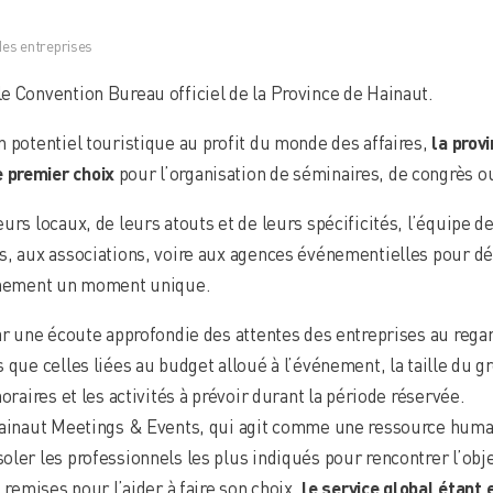
es entreprises
e Convention Bureau officiel de la Province de Hainaut.
n potentiel touristique au profit du monde des affaires,
la prov
e premier choix
pour l’organisation de séminaires, de congrès o
urs locaux, de leurs atouts et de leurs spécificités, l’équipe
, aux associations, voire aux agences événementielles pour déni
vénement un moment unique.
ar une écoute approfondie des attentes des entreprises au regar
 que celles liées au budget alloué à l’événement, la taille du g
oraires et les activités à prévoir durant la période réservée.
 Hainaut Meetings & Events, qui agit comme une ressource huma
er les professionnels les plus indiqués pour rencontrer l’objecti
 remises pour l’aider à faire son choix,
le service global étant 