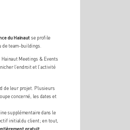
ince du Hainaut
se profile
u de team-buildings.
 de Hainaut Meetings & Events
cher l’endroit et l’activité
d de leur projet. Plusieurs
roupe concerné, les dates et
ine supplémentaire dans le
f initial du client ; en tout,
entièrement gratuit.