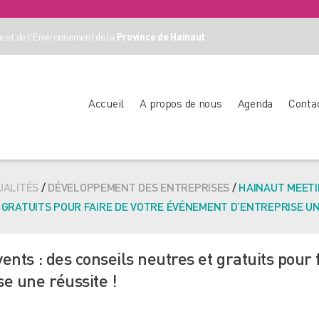
 et de l'Environnement de la
Province de Hainaut
Accueil
A propos de nous
Agenda
Conta
UALITÉS
/
DÉVELOPPEMENT DES ENTREPRISES
/
HAINAUT MEETI
GRATUITS POUR FAIRE DE VOTRE ÉVÉNEMENT D’ENTREPRISE UN
nts : des conseils neutres et gratuits pour f
e une réussite !