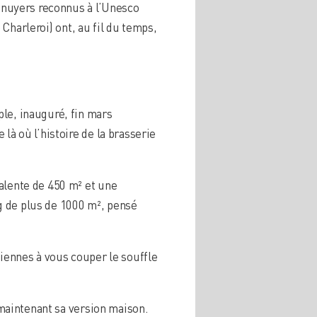
ennuyers reconnus à l’Unesco
e Charleroi) ont, au fil du temps,
ple, inauguré, fin mars
là où l’histoire de la brasserie
alente de 450 m² et une
g de plus de 1000 m², pensé
liennes à vous couper le souffle
a maintenant sa version maison.