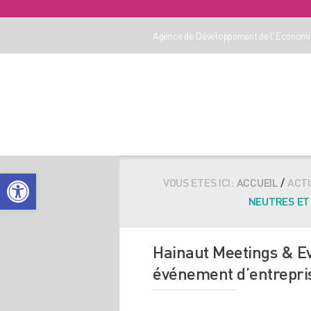
Agence de Développement de l'Economie
Ouvrir la barre d’outils
VOUS ETES ICI:
ACCUEIL
/
ACT
NEUTRES ET 
Hainaut Meetings & Eve
événement d’entrepris