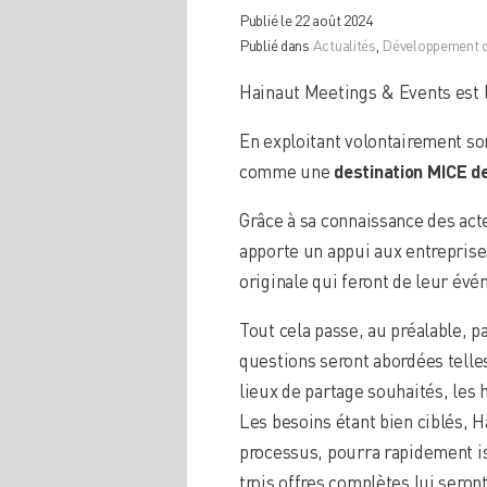
Publié le 22 août 2024
Publié dans
Actualités
,
Développement d
Hainaut Meetings & Events est l
En exploitant volontairement so
comme une
destination MICE d
Grâce à sa connaissance des acte
apporte un appui aux entreprises
originale qui feront de leur é
Tout cela passe, au préalable, p
questions seront abordées telles
lieux de partage souhaités, les h
Les besoins étant bien ciblés,
processus, pourra rapidement isol
trois offres complètes lui seront