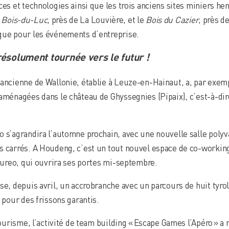
ces et technologies ainsi que les trois anciens sites miniers h
,
Bois-du-Luc
, près de La Louvière, et le
Bois du Cazier
, près d
que pour les événements d’entreprise.
résolument tournée vers le futur !
 ancienne de Wallonie, établie à Leuze-en-Hainaut, a, par exem
aménagées dans le château de Ghyssegnies (Pipaix), c’est-à-dire 
o s’agrandira l’automne prochain, avec une nouvelle salle polyv
s carrés. A Houdeng, c’est un tout nouvel espace de co-workin
ntureo, qui ouvrira ses portes mi-septembre.
se, depuis avril, un accrobranche avec un parcours de huit tyro
s pour des frissons garantis.
 Tourisme, l’activité de team building « Escape Games l’Apéro » 