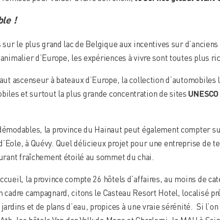
le !
s sur le plus grand lac de Belgique aux incentives sur d’anciens
 animalier d’Europe, les expériences à vivre sont toutes plus ri
haut ascenseur à bateaux d’Europe, la collection d’automobiles 
iles et surtout la plus grande concentration de sites
UNESCO
ndémodables, la province du Hainaut peut également compter su
d’Eole, à Quévy. Quel délicieux projet pour une entreprise de 
urant fraîchement étoilé au sommet du chai.
ccueil, la province compte 26 hôtels d’affaires, au moins de caté
n cadre campagnard, citons le Casteau Resort Hotel, localisé pr
jardins et de plans d’eau, propices à une vraie sérénité. Si l’on 
 Ath, les hôtels Van der Valk de Mons et Charleroi, le MAH à Sain