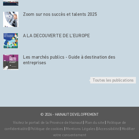
Zoom sur nos succès et talents 2025
A LA DECOUVERTE DE L’EUROPE
Les marchés publics - Guide à destination des
entreprises
Toutes les publications
© 2026 - HAINAUT DEVELOPPEMENT
Visitez le portail de la Province de Hainaut
|
Plan du site
|
Politique de
confidentialité
|
Politique de cookies
|
Mentions Légales
|
Accessibilité
|
Modifier
votre consentement