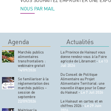
VOUS SOUHAITEZ EMPRUNTER UNE EXPO
e
NOUS PAR MAIL
s
l
é
g
u
Agenda
Actualités
m
Marchés publics
La Province de Hainaut vous
e
alimentaires
donne rendez-vous à la Foire
s
transfrontaliers :
agricole de Libramont
-
Le 13
webinaire gratuit
Juil 2026
r
14/09/2026
e
Du Conseil de Politique
Se familiariser à la
Alimentaire au Projet
t
réglementation des
Alimentaire Territorial: une
marchés publics –
nouvelle étape pour le Cœur
r
session de
du Hainaut
-
Le 7 Juil 2026
o
septembre
22/09/2026
Le Hainaut en cartes et en
u
chiffres 2026
-
Le 29 Juin
v
Maitriser la
2026