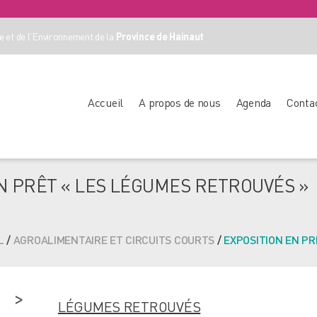
 et de l'Environnement de la
Province de Hainaut
Accueil
A propos de nous
Agenda
Conta
N PRÊT « LES LÉGUMES RETROUVÉS »
L
/
AGROALIMENTAIRE ET CIRCUITS COURTS
/
EXPOSITION EN PR
LÉGUMES RETROUVÉS