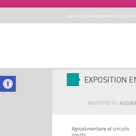
Agence de Développement de l'Economie
Ouvrir la barre d’outils
EXPOSITION E
VOUS ETES ICI:
ACCUEI
Agroalimentaire et circuits
courts