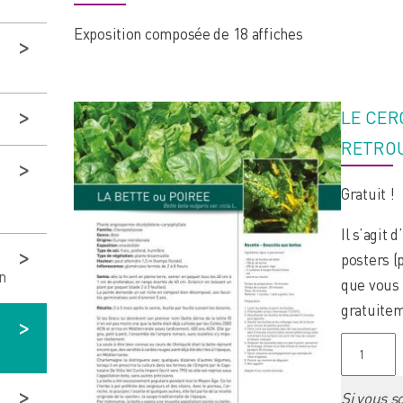
Exposition composée de 18 affiches
LE CER
RETROU
Gratuit !
Il s’agit
posters (p
n
que vous 
gratuitem
q
u
a
Si vous 