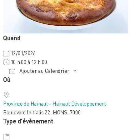
Quand
12/01/2026
10 h 00 à 12 h 00
Ajouter au Calendrier
Où
Télécharger ICS
Calendrier Google
iCalendar
Office 365
Outlook Live
Province de Hainaut - Hainaut Développement
Boulevard Initialis 22, MONS, 7000
Type d’évènement