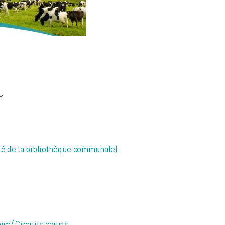
 365
Outlook Live
é de la bibliothèque communale)
ire/ Circuits courts