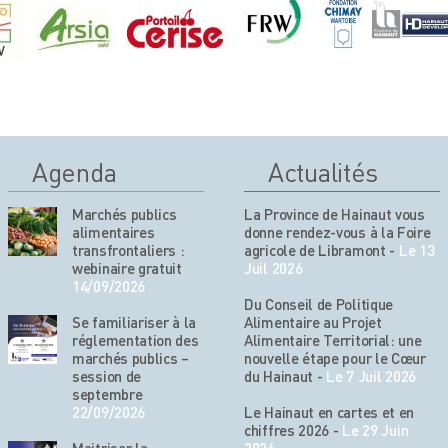
Agenda
Actualités
Marchés publics
La Province de Hainaut vous
alimentaires
donne rendez-vous à la Foire
transfrontaliers :
agricole de Libramont
-
Le 13
webinaire gratuit
Juil 2026
14/09/2026
Du Conseil de Politique
Se familiariser à la
Alimentaire au Projet
réglementation des
Alimentaire Territorial: une
marchés publics –
nouvelle étape pour le Cœur
session de
du Hainaut
-
Le 7 Juil 2026
septembre
22/09/2026
Le Hainaut en cartes et en
chiffres 2026
-
Le 29 Juin
Maitriser la
2026