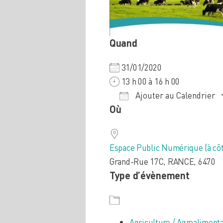
Quand
31/01/2020
13 h 00 à 16 h 00
Ajouter au Calendrier
Où
Télécharger ICS
Calendrier Google
iCalendar
Office
Espace Public Numérique (à côt
Grand-Rue 17C, RANCE, 6470
Type d’évènement
Agriculture / Agroalimenta