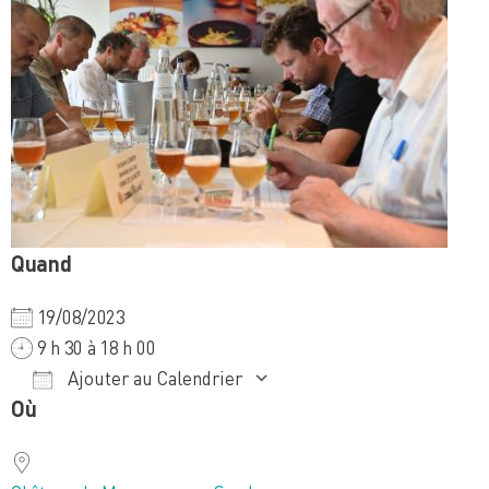
Quand
19/08/2023
9 h 30 à 18 h 00
Ajouter au Calendrier
Où
Télécharger ICS
Calendrier Google
iCalendar
Office 365
Outlook Live