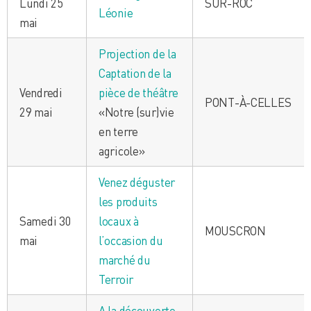
Lundi 25
SUR-ROC
Léonie
mai
Projection de la
Captation de la
Vendredi
pièce de théâtre
PONT-À-CELLES
29 mai
«Notre (sur)vie
en terre
agricole»
Venez déguster
les produits
Samedi 30
locaux à
MOUSCRON
mai
l’occasion du
marché du
Terroir
A la découverte