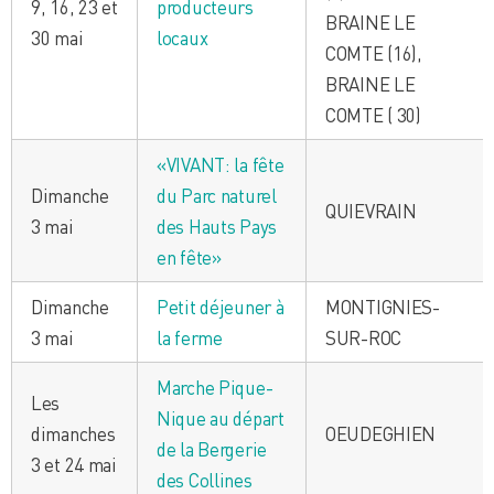
9, 16, 23 et
producteurs
BRAINE LE
30 mai
locaux
COMTE (16),
BRAINE LE
COMTE ( 30)
«VIVANT: la fête
Dimanche
du Parc naturel
QUIEVRAIN
3 mai
des Hauts Pays
en fête»
Dimanche
Petit déjeuner à
MONTIGNIES-
3 mai
la ferme
SUR-ROC
Marche Pique-
Les
Nique au départ
dimanches
OEUDEGHIEN
de la Bergerie
3 et 24 mai
des Collines