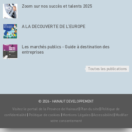
Zoom sur nos succès et talents 2025
A LA DECOUVERTE DE L’EUROPE
Les marchés publics - Guide à destination des
entreprises
Toutes les publications
© 2026 - HAINAUT DEVELOPPEMENT
Visitez le portail de la Province de Hainaut
|
Plan du site
|
Politique de
confidentialité
|
Politique de cookies
|
Mentions Légales
|
Accessibilité
|
Modifier
votre consentement