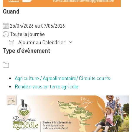
Quand
25/04/2026 au 07/06/2026
Toute la journée
Ajouter au Calendrier
Type d’évènement
Télécharger ICS
Calendrier Google
iCalendar
Office 365
Outlook Live
Agriculture / Agroalimentaire/ Circuits courts
Rendez-vous en terre agricole