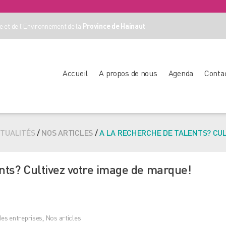
 et de l'Environnement de la
Province de Hainaut
Accueil
A propos de nous
Agenda
Conta
TUALITÉS
/
NOS ARTICLES
/
A LA RECHERCHE DE TALENTS? CUL
ents? Cultivez votre image de marque!
es entreprises
,
Nos articles