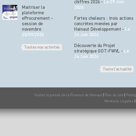
chiffres 2026
-
Le 29 Juin
Maitriser la
2026
plateforme
eProcurement –
Fortes chaleurs : trois actions
session de
concrètes menées par
novembre
Hainaut Développement
-
Le
25/09/2026
26 Juin 2026
Découverte du Projet
Toutes nos activités
stratégique GOT-FWVL
-
Le
24 Juin 2026
Toute l'actualité
Visitez le portail de la Province de Hainaut
|
Plan du site
|
Politi
Mentions Légales
|