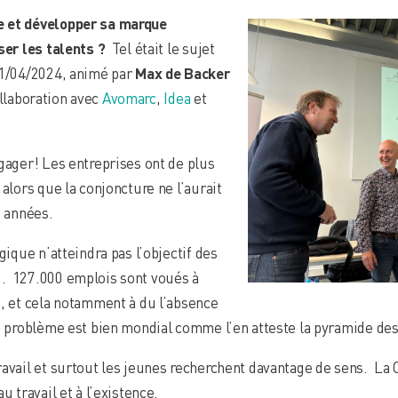
e et développer sa marque
iser les talents ?
Tel était le sujet
11/04/2024, animé par
Max de Backer
ollaboration avec
Avomarc
,
Idea
et
gager! Les entreprises ont de plus
 alors que la conjoncture ne l’aurait
s années.
gique n’atteindra pas l’objectif des
. 127.000 emplois sont voués à
t, et cela notamment à du l’absence
e problème est bien mondial comme l’en atteste la pyramide des 
avail et surtout les jeunes recherchent davantage de sens. La C
u travail et à l’existence.