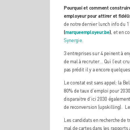
Pourquoi et comment construir
employeur pour attirer et fidél
de notre dernier lunch info du 
(
marqueemployeur.be
)
, et en c
Synergie
.
3 entreprises sur 4 peinent à en
de mal à recruter… Qui l’eut cru
pas prédit il y a encore quelque
Le constat est sans appel: la Bel
80% de taux d’emploi pour 2030
disparaitre d’ici 2030 égalemen
de reconversion (upskilling). L
Les candidats en recherche de tr
mal de cartes dans les rapports a