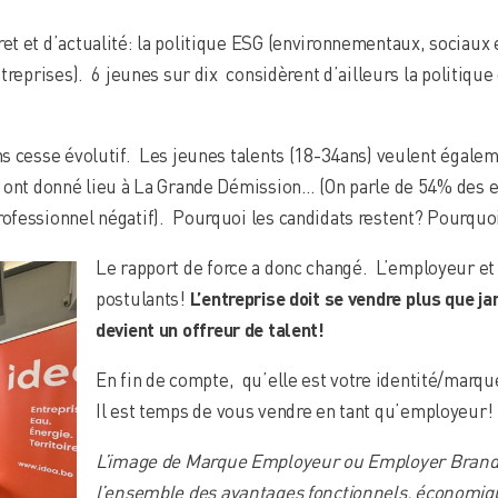
t et d’actualité: la politique ESG (environnementaux, sociaux 
treprises). 6 jeunes sur dix considèrent d’ailleurs la politiqu
ns cesse évolutif. Les jeunes talents (18-34ans) veulent éga
 ont donné lieu à La Grande Démission… (On parle de 54% des e
fessionnel négatif). Pourquoi les candidats restent? Pourquoi
Le rapport de force a donc changé. L’employeur et 
postulants!
L’entreprise doit se vendre plus que ja
devient un offreur de talent!
En fin de compte, qu’elle est votre identité/marq
Il est temps de vous vendre en tant qu’employeur!
L’image de Marque Employeur ou Employer Brandi
l’ensemble des avantages fonctionnels, économiq