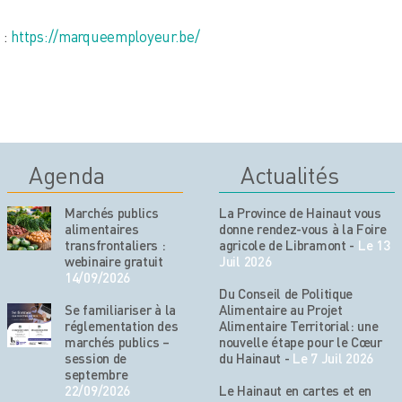
 :
https://marqueemployeur.be/
Agenda
Actualités
Marchés publics
La Province de Hainaut vous
alimentaires
donne rendez-vous à la Foire
transfrontaliers :
agricole de Libramont
-
Le 13
webinaire gratuit
Juil 2026
14/09/2026
Du Conseil de Politique
Se familiariser à la
Alimentaire au Projet
réglementation des
Alimentaire Territorial: une
marchés publics –
nouvelle étape pour le Cœur
session de
du Hainaut
-
Le 7 Juil 2026
septembre
22/09/2026
Le Hainaut en cartes et en