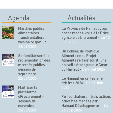
Agenda
Actualités
Marchés publics
La Province de Hainaut vous
alimentaires
donne rendez-vous à la Foire
transfrontaliers :
agricole de Libramont
-
Le 13
webinaire gratuit
Juil 2026
14/09/2026
Du Conseil de Politique
Se familiariser à la
Alimentaire au Projet
réglementation des
Alimentaire Territorial: une
marchés publics –
nouvelle étape pour le Cœur
session de
du Hainaut
-
Le 7 Juil 2026
septembre
22/09/2026
Le Hainaut en cartes et en
chiffres 2026
-
Le 29 Juin
Maitriser la
2026
plateforme
eProcurement –
Fortes chaleurs : trois actions
session de
concrètes menées par
novembre
Hainaut Développement
-
Le
25/09/2026
26 Juin 2026