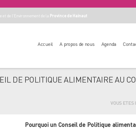
 et de l'Environnement de la
Province de Hainaut
Accueil
A propos de nous
Agenda
Conta
IL DE POLITIQUE ALIMENTAIRE AU C
VOUS ETES I
Pourquoi un Conseil de Politique alimenta