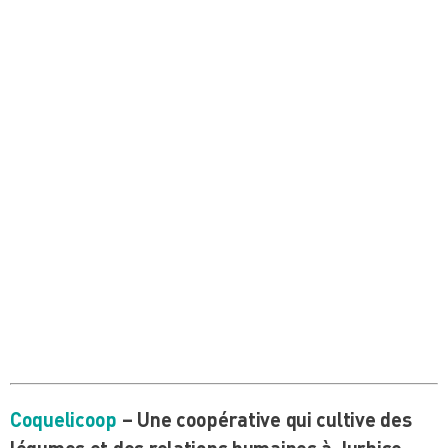
Coquelicoop
– Une coopérative qui cultive des
légumes et des relations humaines à Jurbise