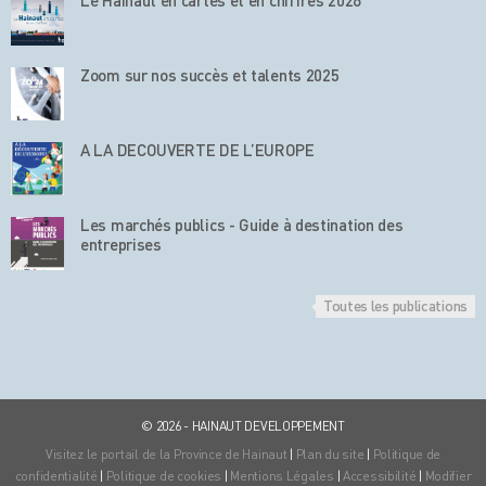
Le Hainaut en cartes et en chiffres 2026
Zoom sur nos succès et talents 2025
A LA DECOUVERTE DE L’EUROPE
Les marchés publics - Guide à destination des
entreprises
Toutes les publications
© 2026 - HAINAUT DEVELOPPEMENT
Visitez le portail de la Province de Hainaut
|
Plan du site
|
Politique de
confidentialité
|
Politique de cookies
|
Mentions Légales
|
Accessibilité
|
Modifier