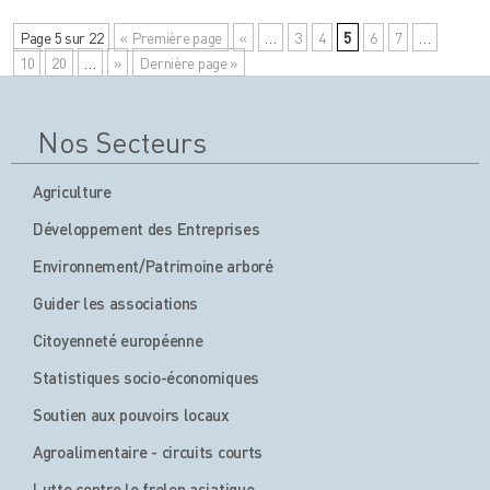
Page 5 sur 22
« Première page
«
…
3
4
5
6
7
…
10
20
…
»
Dernière page »
Nos Secteurs
Agriculture
Développement des Entreprises
Environnement/Patrimoine arboré
Guider les associations
Citoyenneté européenne
Statistiques socio-économiques
Soutien aux pouvoirs locaux
Agroalimentaire - circuits courts
Lutte contre le frelon asiatique