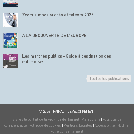
Zoom sur nos succès et talents 2025
A LA DECOUVERTE DE L’EUROPE
Les marchés publics - Guide à destination des
entreprises
Toutes les publications
© 2026 - HAINAUT DEVELOPPEMENT
Visitez le portail de la Province de Hainaut
|
Plan du site
|
Politique de
confidentialité
|
Politique de cookies
|
Mentions Légales
|
Accessibilité
|
Modifier
votre consentement