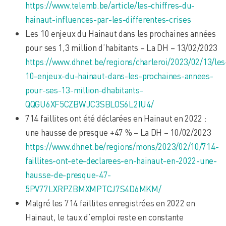
https://www.telemb.be/article/les-chiffres-du-
hainaut-influences-par-les-differentes-crises
Les 10 enjeux du Hainaut dans les prochaines années
pour ses 1,3 million d’habitants – La DH – 13/02/2023
https://www.dhnet.be/regions/charleroi/2023/02/13/les
10-enjeux-du-hainaut-dans-les-prochaines-annees-
pour-ses-13-million-dhabitants-
QQGU6XF5CZBWJC3SBLOS6L2IU4/
714 faillites ont été déclarées en Hainaut en 2022 :
une hausse de presque +47 % – La DH – 10/02/2023
https://www.dhnet.be/regions/mons/2023/02/10/714-
faillites-ont-ete-declarees-en-hainaut-en-2022-une-
hausse-de-presque-47-
5PV77LXRPZBMXMPTCJ7S4D6MKM/
Malgré les 714 faillites enregistrées en 2022 en
Hainaut, le taux d’emploi reste en constante