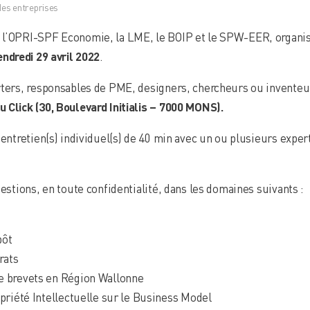
es entreprises
 l’OPRI-SPF Economie, la LME, le BOIP et le SPW-EER, organi
endredi 29 avril 2022
.
rters, responsables de PME, designers, chercheurs ou inventeur
 Click (30, Boulevard Initialis – 7000 MONS).
 entretien(s) individuel(s) de 40 min avec un ou plusieurs expe
uestions, en toute confidentialité, dans les domaines suivants :
pôt
rats
e brevets en Région Wallonne
priété Intellectuelle sur le Business Model