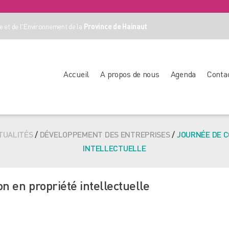
 et de l'Environnement de la
Province de Hainaut
Accueil
A propos de nous
Agenda
Conta
TUALITÉS
/
DÉVELOPPEMENT DES ENTREPRISES
/
JOURNÉE DE C
INTELLECTUELLE
n en propriété intellectuelle