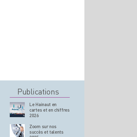
Publications
Le Hainaut en
cartes et en chiffres
2026
Zoom sur nos
succès et talents