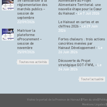
Se familiariser à la
Alimentaire au Projet
réglementation des
Alimentaire Territorial: une
marchés publics –
nouvelle étape pour le Cœur
session de
du Hainaut
-
Le 7 Juil 2026
septembre
22/09/2026
Le Hainaut en cartes et en
chiffres 2026
-
Le 29 Juin
Maitriser la
2026
plateforme
eProcurement –
Fortes chaleurs : trois actions
session de
concrètes menées par
novembre
Hainaut Développement
-
Le
25/09/2026
26 Juin 2026
Découverte du Projet
Toutes nos activités
stratégique GOT-FWVL
-
Le
24 Juin 2026
Toute l'actualité
Visitez le portail de la Province de Hainaut
|
Plan du site
|
Politi
Mentions Légales
|