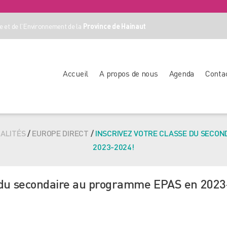
 et de l'Environnement de la
Province de Hainaut
Accueil
A propos de nous
Agenda
Conta
ALITÉS
/
EUROPE DIRECT
/
INSCRIVEZ VOTRE CLASSE DU SECON
2023-2024!
se du secondaire au programme EPAS en 2023