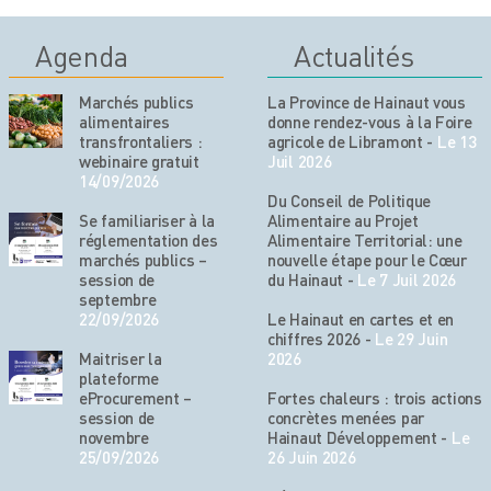
Agenda
Actualités
Marchés publics
La Province de Hainaut vous
alimentaires
donne rendez-vous à la Foire
transfrontaliers :
agricole de Libramont
-
Le 13
webinaire gratuit
Juil 2026
14/09/2026
Du Conseil de Politique
Se familiariser à la
Alimentaire au Projet
réglementation des
Alimentaire Territorial: une
marchés publics –
nouvelle étape pour le Cœur
session de
du Hainaut
-
Le 7 Juil 2026
septembre
22/09/2026
Le Hainaut en cartes et en
chiffres 2026
-
Le 29 Juin
Maitriser la
2026
plateforme
eProcurement –
Fortes chaleurs : trois actions
session de
concrètes menées par
novembre
Hainaut Développement
-
Le
25/09/2026
26 Juin 2026