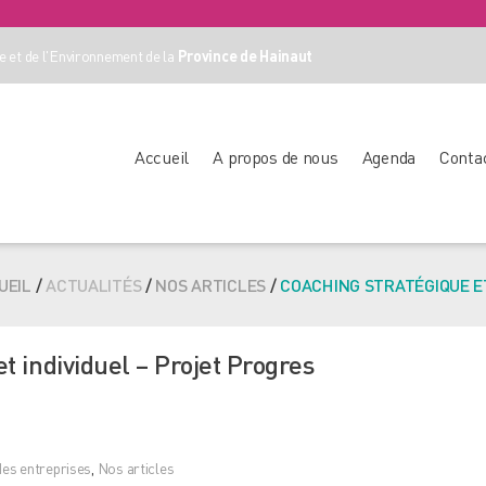
 et de l'Environnement de la
Province de Hainaut
Accueil
A propos de nous
Agenda
Conta
UEIL
/
ACTUALITÉS
/
NOS ARTICLES
/
COACHING STRATÉGIQUE ET
t individuel – Projet Progres
es entreprises
,
Nos articles