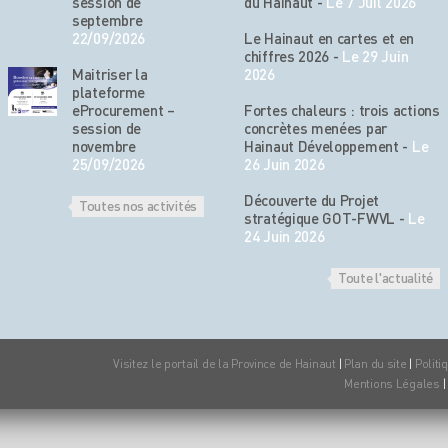
session de
du Hainaut
-
Le 7 Juil 2026
septembre
22/09/2026
Le Hainaut en cartes et en
chiffres 2026
-
Le 29 Juin
Maitriser la
2026
plateforme
eProcurement –
Fortes chaleurs : trois actions
session de
concrètes menées par
novembre
Hainaut Développement
-
Le
25/09/2026
26 Juin 2026
Découverte du Projet
Toutes nos activités
stratégique GOT-FWVL
-
Le
24 Juin 2026
Toute l'actualité
Visitez le portail de la Province de Hainaut
|
Plan du site
|
Politi
Mentions Légales
|