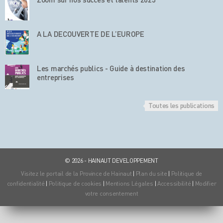
A LA DECOUVERTE DE L’EUROPE
Les marchés publics - Guide à destination des
entreprises
Toutes les publications
© 2026 - HAINAUT DEVELOPPEMENT
Visitez le portail de la Province de Hainaut
|
Plan du site
|
Politique de
confidentialité
|
Politique de cookies
|
Mentions Légales
|
Accessibilité
|
Modifier
votre consentement