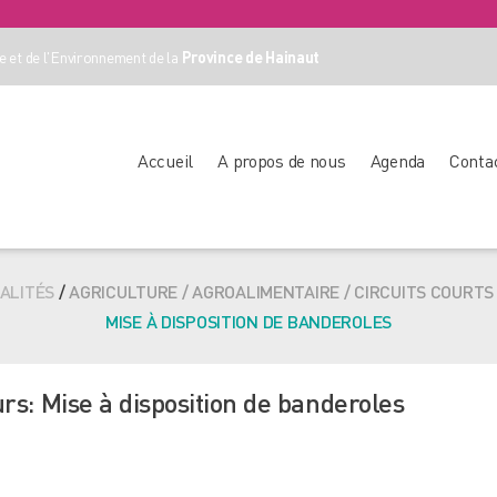
 et de l'Environnement de la
Province de Hainaut
Accueil
A propos de nous
Agenda
Conta
ALITÉS
/
AGRICULTURE / AGROALIMENTAIRE / CIRCUITS COURTS
MISE À DISPOSITION DE BANDEROLES
rs: Mise à disposition de banderoles