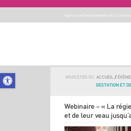
Agence de Développement de l'Economie
Ouvrir la barre d’outils
VOUS ETES ICI:
ACCUEIL
/
ÉVÈN
GESTATION ET D
Webinaire – « La régie
et de leur veau jusqu