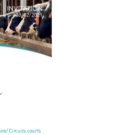
 365
Outlook Live
ire/ Circuits courts