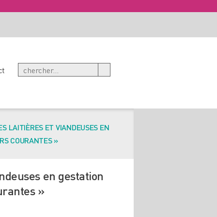
ct
ES LAITIÈRES ET VIANDEUSES EN
URS COURANTES »
iandeuses en gestation
urantes »