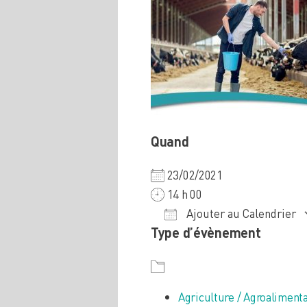
Quand
23/02/2021
14 h 00
Ajouter au Calendrier
Type d’évènement
Télécharger ICS
Calendrier Google
iCalendar
Office
Agriculture / Agroalimenta