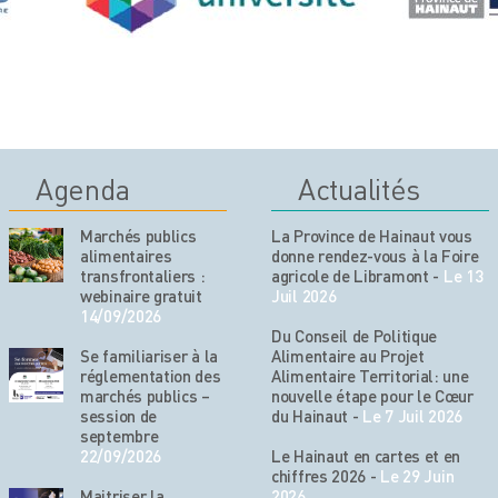
Agenda
Actualités
Marchés publics
La Province de Hainaut vous
alimentaires
donne rendez-vous à la Foire
transfrontaliers :
agricole de Libramont
-
Le 13
webinaire gratuit
Juil 2026
14/09/2026
Du Conseil de Politique
Se familiariser à la
Alimentaire au Projet
réglementation des
Alimentaire Territorial: une
marchés publics –
nouvelle étape pour le Cœur
session de
du Hainaut
-
Le 7 Juil 2026
septembre
22/09/2026
Le Hainaut en cartes et en
chiffres 2026
-
Le 29 Juin
Maitriser la
2026