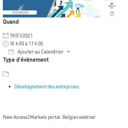
Quand
19/01/2021
10 h 00 à 11 h 00
Ajouter au Calendrier
Type d’évènement
Télécharger ICS
Calendrier Google
iCalendar
Office 365
Outlook Live
Développement des entreprises
New Access2Markets portal: Belgian webinar