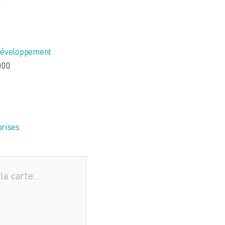
 365
Outlook Live
 Développement
000
rises
la carte…