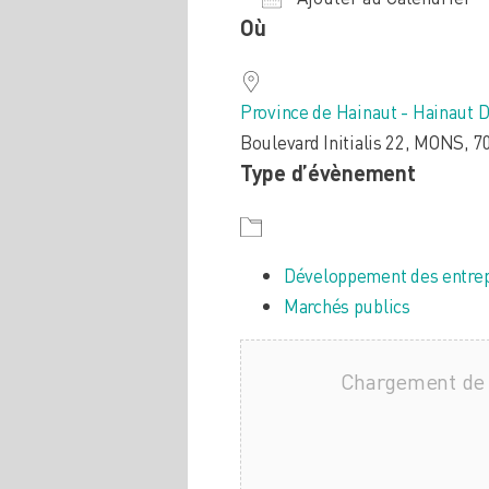
Où
Télécharger ICS
Calendrier Google
iCalendar
Office
Province de Hainaut - Hainaut
Boulevard Initialis 22, MONS, 7
Type d’évènement
Développement des entrep
Marchés publics
Chargement de 