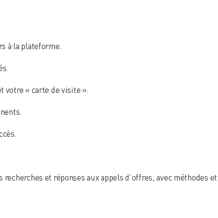
s à la plateforme.
és.
 votre « carte de visite ».
inents.
ccès.
s recherches et réponses aux appels d’offres, avec méthodes et 