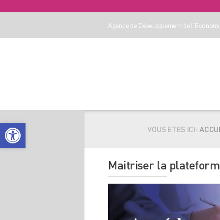
Agence de Développement de l'Economie
Ouvrir la barre d’outils
VOUS ETES ICI:
ACCU
Maitriser la platefor