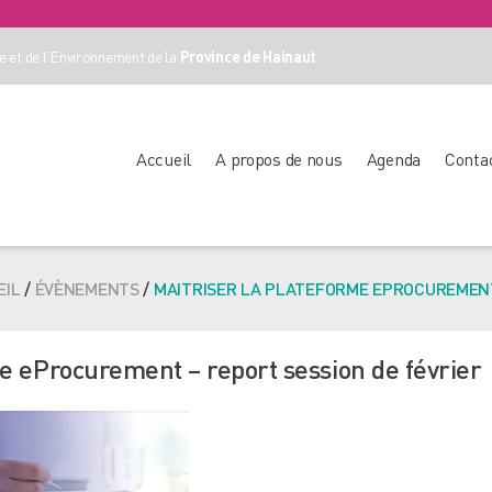
 et de l'Environnement de la
Province de Hainaut
Accueil
A propos de nous
Agenda
Conta
EIL
/
ÉVÈNEMENTS
/
MAITRISER LA PLATEFORME EPROCUREMENT
me eProcurement – report session de février