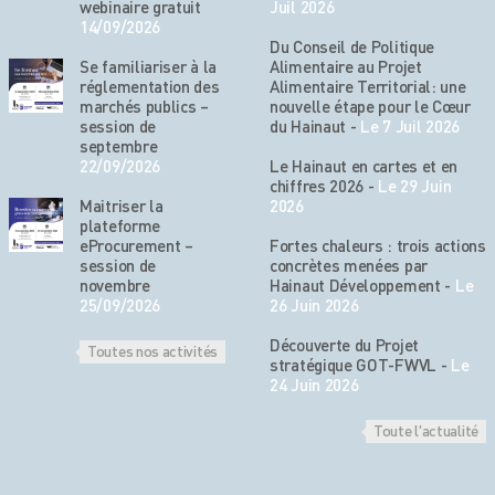
webinaire gratuit
Juil 2026
14/09/2026
Du Conseil de Politique
Se familiariser à la
Alimentaire au Projet
réglementation des
Alimentaire Territorial: une
marchés publics –
nouvelle étape pour le Cœur
session de
du Hainaut
-
Le 7 Juil 2026
septembre
22/09/2026
Le Hainaut en cartes et en
chiffres 2026
-
Le 29 Juin
Maitriser la
2026
plateforme
eProcurement –
Fortes chaleurs : trois actions
session de
concrètes menées par
novembre
Hainaut Développement
-
Le
25/09/2026
26 Juin 2026
Découverte du Projet
Toutes nos activités
stratégique GOT-FWVL
-
Le
24 Juin 2026
Toute l'actualité