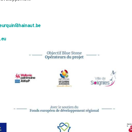
eurquin@hainaut.be
.eu