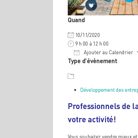
Quand
10/11/2020
9 h 00 à 12 h 00
Ajouter au Calendrier
Type d’évènement
Télécharger ICS
Calendrier Google
iCalendar
Office
Développement des entrep
Professionnels de l
votre activité!
Vous souhaitez vendre mieux et 