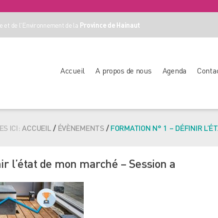
 et de l'Environnement de la
Province de Hainaut
Accueil
A propos de nous
Agenda
Conta
S ICI:
ACCUEIL
/
ÉVÈNEMENTS
/
FORMATION N° 1 – DÉFINIR L’É
ir l’état de mon marché – Session a