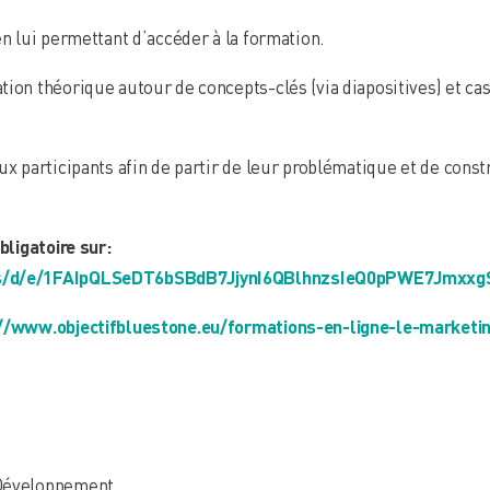
en lui permettant d’accéder à la formation.
ion théorique autour de concepts-clés (via diapositives) et cas 
aux participants afin de partir de leur problématique et de con
bligatoire sur:
rms/d/e/1FAIpQLSeDT6bSBdB7JjynI6QBlhnzsIeQ0pPWE7Jmxxg
//www.objectifbluestone.eu/formations-en-ligne-le-marketin
 Développement