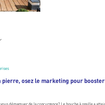
 365
Outlook Live
rises
a pierre, osez le marketing pour booster
vous démarquer de la concurrence? Le bouche à oreille a attei