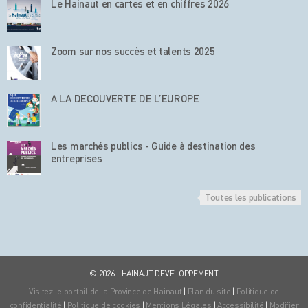
Le Hainaut en cartes et en chiffres 2026
Zoom sur nos succès et talents 2025
A LA DECOUVERTE DE L’EUROPE
Les marchés publics - Guide à destination des
entreprises
Toutes les publications
© 2026 - HAINAUT DEVELOPPEMENT
Visitez le portail de la Province de Hainaut
|
Plan du site
|
Politique de
confidentialité
|
Politique de cookies
|
Mentions Légales
|
Accessibilité
|
Modifier