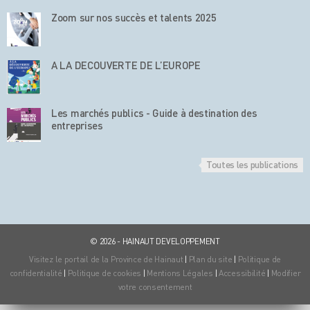
Zoom sur nos succès et talents 2025
A LA DECOUVERTE DE L’EUROPE
Les marchés publics - Guide à destination des
entreprises
Toutes les publications
© 2026 - HAINAUT DEVELOPPEMENT
Visitez le portail de la Province de Hainaut
|
Plan du site
|
Politique de
confidentialité
|
Politique de cookies
|
Mentions Légales
|
Accessibilité
|
Modifier
votre consentement