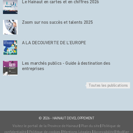
Le Hainaut en cartes et en chiffres 2026
Zoom sur nos succès et talents 2025
A LA DECOUVERTE DE L’EUROPE
Les marchés publics - Guide à destination des
entreprises
Toutes les publications
© 2026 - HAINAUT DEVELOPPEMENT
Visitez le portail de la Province de Hainaut
|
Plan du site
|
Politique de
confidentialité
|
Politique de cookies
|
Mentions Légales
|
Accessibilité
|
Modifier