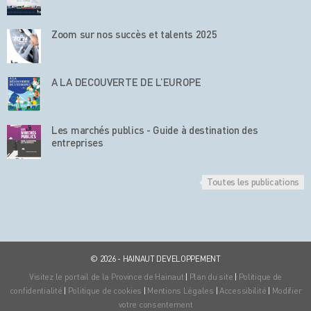
Zoom sur nos succès et talents 2025
A LA DECOUVERTE DE L’EUROPE
Les marchés publics - Guide à destination des
entreprises
Toutes les publications
© 2026 - HAINAUT DEVELOPPEMENT
Visitez le portail de la Province de Hainaut
|
Plan du site
|
Politique de
confidentialité
|
Politique de cookies
|
Mentions Légales
|
Accessibilité
|
Modifier
votre consentement